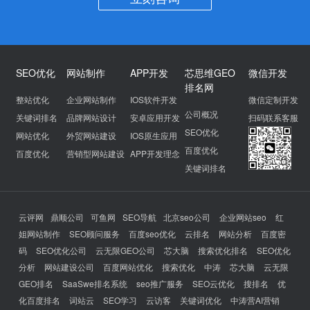
SEO优化
网站制作
APP开发
芯思维GEO
微信开发
排名网
整站优化
企业网站制作
IOS软件开发
微信定制开发
公司概况
关键词排名
品牌网站设计
安卓应用开发
扫码联系客服
SEO优化
网站优化
外贸网站建设
IOS原生应用
百度优化
百度优化
营销型网站建设
APP开发理念
关键词排名
云评网
鼎顺公司
可鱼网
SEO导航
北京seo公司
企业网站seo
红
姐网站制作
SEO顾问服务
百度seo优化
云排名
网站分析
百度密
码
SEO优化公司
云无限GEO公司
芯大脑
搜索优化排名
SEO优化
分析
网站建设公司
百度网站优化
搜索优化
中涛
芯大脑
云无限
GEO排名
SaaSwe排名系统
seo推广服务
SEO云优化
搜排名
优
化百度排名
词站云
SEO学习
云访客
关键词优化
中涛营AI营销