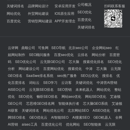
公司概况
关键词排名
品牌网站设计
安卓应用开发
扫码联系客服
SEO优化
网站优化
外贸网站建设
IOS原生应用
百度优化
百度优化
营销型网站建设
APP开发理念
关键词排名
云评网
鼎顺公司
可鱼网
SEO导航
北京seo公司
企业网站seo
红
姐网站制作
SEO顾问服务
百度seo优化
云排名
网站分析
百度密
码
SEO优化公司
云无限GEO公司
芯大脑
搜索优化排名
SEO优化
分析
网站建设公司
百度网站优化
搜索优化
中涛
芯大脑
云无限
GEO排名
SaaSwe排名系统
seo推广服务
SEO云优化
搜排名
优
化百度排名
词站云
SEO学习
云访客
关键词优化
中涛营AI营销
AISEO公司
云无限SEO排名
SEO营销
未来机器人
网站优化
整站
优化
SEO优化
畅听SEO排名
网站seo优化
网站SEO优化
艾迪顿
GEO公司
芯思维GEO排名网
智能体执行者
芯大脑GEO系统
艾迪顿
AI获客
关键词排名
网站优化公司
北京网站SEO
AISEO优化
资本
网SEO排名
GEO优化云
AI智能SEO
AI搜索SEO
GEO机器人
全网
AI营销
aiseo工具
百度优化公司
优化网站
SEO智能体
云无限