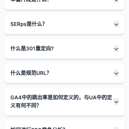
有关网页内容的额外信息，帮助搜索引擎更好理解页
面内容。它使用特定的标记语言来描述页面上的信
息，使搜索引擎能够更准确索引和显示内容。
丰富片段是搜索引擎结果页面中显示的增强型搜索结
SERps是什么？
结构化数据的作用：
果，它们包含额外的信息和视觉元素，超出了标准的
标题、URL和元描述。这些额外信息通过结构化数据
帮助搜索引擎理解内容
：结构化数据提供了额外的
标记提供，帮助用户更快地找到相关信息，并可能提
上下文信息，帮助搜索引擎更准确地理解页面内
serps是Search Engine Engine Results pages的缩
高点击率。
什么是301重定向?
容。
写，指的是用户在搜索引擎中输入查询后显示的结果
丰富片段的类型：
页面。serps是用户与搜索引擎交互的主要界面，也
获取丰富片段
：正确实施结构化数据可以使搜索结
是SEO的核心关注点。
果显示丰富片段，如星级评分、价格、事件信息
星级评分
：
301重定向是一种HTTP状态码，表示网页或资源已被
什么是规范URL？
等，提高点击率。
serps的主要组成部分：
永久移动到新位置。当服务器返回301状态码时，它
显示产品、服务或内容的星级评分（通常是1-5
会告诉浏览器和搜索引擎该资源的新URL，浏览器会
改善搜索可见性
：丰富片段可以使搜索结果更加突
星）。
搜索框
：用户输入搜索查询的地方，通常位于页面
自动将用户重定向到新位置。
出，吸引更多用户点击。
常见于于评论、产品和食谱等类型的内容。
顶部。
规范URL是指对于内容相同或非常相似的多个URL，
GA4中的跳出率是如何定义的，与UA中的定
支持特殊搜索功能
：结构化数据是获取某些特殊特
301重定向的作用：
网站管理员员指定的首选URL版本。它通过在HTML
产品信息
：
有机搜索结果
：
殊搜索功能的必要条件，如语音搜索结果等。
义有何不同？
头部添加rel="canonical"标签来实现，告诉搜索引擎
显示产品价格、库存状态、品牌等信息。
搜索引擎算法认为与用户查询最相关的网页。
维护用户体验
：当页面URL更改时，301重定向可
哪个URL应该被视为原始或主要版本。
提高转化率
：通过显示更多相关信息（如价格、库
有助于电子商务网站吸引潜在买家。
以确保用户不会看到404错误页面，而是被自动引
通常包含标题、URL、元描述和可能的丰富片
存状态、评分等），丰富片段可以提高搜索结果的
导到正确的页面。
规范URL的作用：
段。
跳出率是衡量用户在网站上行为的重要指标，但在不
食谱信息
：
点击率和转化率。