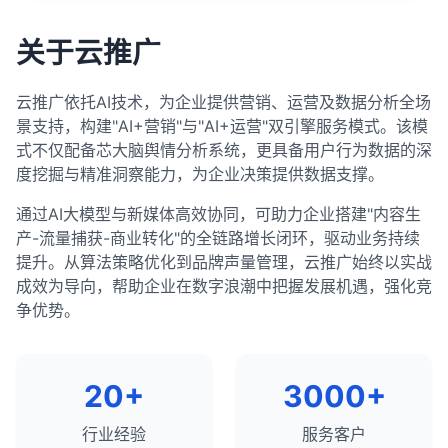
评估竞争对手的内容阅读体验。
Web Vitals等。
优化导航和网站结构。
具，你可以识别高价值的关键词机会，了解竞争
内容优化策略
：
追求自然的锚文本分布。
分析他们的多媒体使用和互动元素。
landscape，并制定数据驱动的关键词策略，从而提
改进内容可读性和格式。
优化现有内容的关键词使用和结构。
关于云推广
总结来说，使用SEO工具进行网站技术审计是一个系
定期监控和分析外链概况。
高网站的搜索可见度和有机流量。
优化转化路径和号召性用语。
统性的过程，它涉及选择合适的工具、配置审计设
改善内容的可读性和用户体验。
7. 综合分析和策略制定
结合多种工具进行综合分析。
置、运行审计、分析报告、优先级排序和修复问题，
内容推广策略
：
云推广依托AI技术，为企业提供营销、运营及数据分析全场
优势和劣势分析
：
6. 实施和监控
制定长期的链接建设策略，而非短期的链接获取。
以及验证和监控。通过定期进行技术审计，你可以确
景支持，构建"AI+营销"与"AI+运营"双引擎服务模式。该模
制定内容推广计划，增加内容的可见度和参与
识别竞争对手的主要优势和劣势。
制定详细的实施计划和时间表。
保网站在技术上是健康的，最大限度地提高搜索引擎
总结来说，使用SEO工具进行外链分析是了解网站链
式不仅配备芯大脑舆情分析系统，更具备用户行为数据的深
度。
评估自己网站的相对优势和劣势。
爬行和索引效率，并为良好的搜索排名奠定基础。
优先解决高影响的问题和机会。
接概况、评估竞争 landscape、识别链接机会和监控
度挖掘与精准洞察能力，为企业决策提供数据支撑。
识别有效的内容推广渠道。
机会和威胁分析
：
链接健康状况的重要过程。通过全面的外链分析，你
定期监控关键指标，评估优化效果。
通过AI大模型与新媒体高效协同，可助力企业搭建"内容生
识别可以利用的机会。
可以制定更有效的链接建设策略，提高网站的权威性
内容分析的最佳实践
根据数据和结果调整策略。
产-流量捕获-商业转化"的全链路增长闭环，驱动业务持续
和排名潜力。外链分析应该是任何全面SEO策略的重
评估需要应对的威胁。
建立持续优化的循环。
结合定量和定性分析。
提升。从算法策略优化到品牌声量管理，云推广始终以实战
要组成部分，需要定期进行以适应不断变化的搜索环
差异化策略
：
关注用户需求和搜索意图。
成效为导向，帮助企业在数字浪潮中把握发展机遇，强化竞
总结来说，分析SEO数据并制定优化策略是一个系统
境。
制定差异化的SEO策略，以超越竞争对手。
定期进行内容审计和分析。
争优势。
性的过程，它涉及确定关键指标、收集和分析数据、
找出竞争对手未充分覆盖的领域。
识别机会和问题、制定策略并实施。这个过程需要结
使用多种工具进行综合分析。
优先级排序
：
合多种工具和数据源，以及对SEO最佳实践的深入理
基于数据制定内容策略，而非猜测。
解。通过持续分析和优化，你可以不断提高网站的搜
根据影响和可行性对策略进行优先级排序。
20+
3000+
关注内容的质量和价值，而非数量。
索可见度和有机流量，实现业务目标。
制定详细的实施计划和时间表。
总结来说，使用SEO工具进行内容分析是评估内容性
行业经验
服务客户