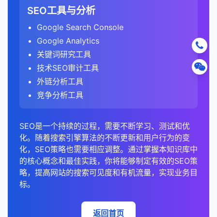
修复AMP错误，确保AMP页面在移动搜索中正
B. 技术SEO元素
E. 链接来源分析
跳出率/参与率数据不能直接比较。
noindex标签告诉搜索引擎不要索引页面。
转化率的关系。
由于Google的关键词加密政策，Google
SEO工具与分析
评估他们的内容深度和广度。
分析有机搜索流量的转化率和转化价值。
社交媒体分析工具
确保关键词使用自然，避免过度优化。
：Hootsuite、Buffer、
季节性
：
确显示。
标题标签
规范URL告诉搜索引擎索引哪个版本的页面。
：缺失、重复、过长或过短的标题标签。
更全面的参与度评估
分析链接来源的国家/地区分布。
：GA4的参与率提供了更全面
Analytics中直接的关键词数据有限。
热图
：显示用户在页面上的点击模式和注意力分
Brandwatch
内容类型分析
：
识别转化路径和关键转化页面。
分析关键词搜索量的季节性变化。
Google Search Console
B. 内容结构分析
的用户参与度评估，考虑了时间、互动和转化等多
元描述
：缺失、重复、过长或过短的元描述。
分析链接来源的行业分布。
布。
5. 提交和监控更改
在Universal Analytics中，可以在"获取" > "搜索
总结来说，规范URL是解决重复内容问题和集中链接
分析竞争对手使用的内容类型（如博客、指南、
分析转化漏斗，找出流失点。
这有助于规划内容和营销活动。
总结来说，SEO竞争分析是制定有效SEO策略的关键
Google Analytics
个因素。
分析标题层级（H1、H2、H3等）的使用。
控制台" > "查询"报告中查看一些关键词数据。
H1标签
：缺失、重复、多个H1标签等问题。
分析链接来源的网站类型（如博客、新闻网站、论
树状图
：显示层次结构数据，如网站结构、内容分
权益的重要工具。通过正确实施规范URL，网站管理
URL提交
视频、信息图表等）。
：
比较不同关键词和页面的转化表现。
步骤。通过全面分析竞争对手的关键词排名、内容策
关键词研究工具
更准确的用户行为分析
坛等）。
：GA4的基于事件的模型可
类等。
评估内容的可读性和格式（如段落长度、列表使
4. 分析搜索意图
员可以确保搜索引擎将链接权益集中到首选URL版
在GA4中，关键词数据更加有限，建议结合
图片优化
：缺失alt文本、未压缩图片、图片尺寸问
提交新页面或更新的页面以进行索引。
评估不同内容类型的表现。
略、链接概况、技术SEO和用户体验，你可以识别机
技术SEO审计工具
F. 技术SEO分析
以更准确地捕捉用户在单页应用和现代网站上的行
用、图片等）。
本，提高重要内容的排名潜力。规范URL应该是任何
Google Search Console进行关键词分析。
题等。
地图
：显示地理分布数据，如来自不同地区的流
信息型意图
：用户寻求信息或答案。
会、发现差距，并制定差异化的策略来提高你的搜索
内容质量分析
加速Google对重要页面的索引。
：
3. 分析竞争对手的外链概况
为。
外链分析工具
全面SEO策略的重要组成部分，特别是对于内容丰富
量。
检查内容的深度和全面性。
URL结构
：过长URL、非SEO友好URL、参数问题
检查爬行错误和索引问题。
可见度。定期进行竞争分析可以帮助你保持领先地
导航型意图
：用户试图访问特定网站。
更改地址工具
评估竞争对手内容的质量、原创性和价值。
：
5. 分析移动与桌面表现
比较外链指标
：
或动态生成的网站。
竞争分析工具
等。
需要调整分析方法
：从旧版分析工具迁移到GA4的
仪表板
：综合展示多个相关指标，提供整体性能视
评估页面速度和Core Web Vitals表现。
位，并适应不断变化的搜索环境。
C. 内容新鲜度分析
交易型意图
：用户准备购买产品或服务。
在网站迁移或域名更改时通知Google。
分析他们的内容结构、格式和可读性。
在"受众群体" > "移动" > "概述"报告中，分析有机
比较自己网站与竞争对手的外链数量、质量和多
网站需要调整其数据分析方法和指标解读。
图。
检查移动友好性和响应式设计。
C. 性能问题
商业调查型意图
：用户正在研究产品或服务，可能
分析内容的发布和更新日期。
内容更新频率
确保搜索排名和流量的平滑过渡。
：
搜索流量在不同设备上的表现。
样性。
总结来说，GA4中的跳出率（通过参与率间接反映）
分析网站架构和内部链接结构。
SEO是一个持续的过程，需要不断学习、测试和优
在未来购买。
SEO数据可视化工具
页面速度
：加载时间长、未优化的资源、渲染阻塞
识别需要更新的过时内容。
移除URL工具
分析竞争对手的内容更新频率。
：
比较移动、桌面和 tablet 设备的流量、跳出率、
识别差距和机会。
与旧版分析工具中的跳出率在定义和计算方法上有显
化。随着搜索引擎算法的不断更新和用户行为的变
分析搜索结果页面（SERPs）以确定主导的搜索意
资源等。
停留时间和转化率。
G. 链接分析
Google Data Studio
评估内容的时效性和相关性。
：免费的可视化工具，可以
请求从Google索引中移除特定URL。
评估他们的内容新鲜度和时效性。
分析竞争对手的链接来源
：
著差异。GA4采用了更全面的参与度评估方法，考虑
化，SEO策略也需要相应调整。通过掌握本知识库中
图。
Core Web Vitals
：LCP、FID、CLS问题。
连接多种数据源。
识别设备特定的问题和机会。
处理敏感信息泄露等紧急情况。
分析外链概况，包括数量、质量和多样性。
识别竞争对手的主要链接来源。
了停留时间、互动事件和转化等多个因素，而不仅仅
D. 内容重复分析
的核心概念和最佳实践，你将能够制定有效的SEO策
4. 分析竞争对手的链接策略
确保目标关键词的内容与搜索意图匹配。
服务器响应时间
：TTFB（Time to First Byte）问
Tableau
：强大的商业智能和可视化工具。
是页面浏览次数。这种变化反映了现代网站（特别是
识别高价值的链接来源。
找出你可以争取的高质量链接机会。
略，提高网站的搜索可见度和有机流量，实现业务目
6. 创建自定义报告和仪表板
识别网站内部的重复内容。
Google Search Console最佳实践
链接概况分析
：
题。
Power BI
：微软的商业分析工具，提供丰富的可
单页应用）的用户行为特点，提供了更准确的用户参
5. 组织和优先级排序
标。
分析锚文本分布。
分析竞争对手的链接策略
：
分析与竞争对手内容的相似性。
创建自定义报告，专注于对SEO最重要的指标。
定期检查GSC数据，至少每周一次。
比较你和竞争对手的外链数量、质量和多样性。
视化选项。
与度衡量标准。了解这些差异对于正确解读GA4数据
D. 移动友好性
监控竞争对手的链接策略。
了解竞争对手的链接建设策略。
创建关键词组
：
解决重复内容问题，提高内容独特性。
设置SEO仪表板，集中展示关键的SEO指标和趋
设置自定义提醒，及时了解重要问题。
分析链接增长趋势。
和制定有效的SEO策略至关重要。
SEMrush/Ahrefs/Moz
：SEO工具通常包含内置
移动兼容性问题。
识别他们使用的内容类型和链接获取方法。
将相似的关键词分组，便于内容规划。
返回首页
势。