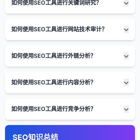
结构化数据的格式：
的深入理解。
务重要的关键词。
HTTP到HTTPS迁移
：将网站从HTTP升级到
URL版本。
显示地址、电话、营业时间和评分等信息。
如何使用SEO工具进行关键词研究？
会将单页会话转换为非跳出会话。
或图像表示的过程，以便更直观地理解、分析和沟通
直接答案。
1. 分析有机搜索流量
识别表现最佳的页面和关键词。
HTTPS。
分析他们的排名位置、搜索量和关键词难度。
有助于本地企业吸引附近的潜在客户。
JSON-LD
：
如何分析SEO数据并制定优化策略：
数据洞察。在SEO中，数据可视化可以帮助SEO专业
常见的重复内容场景：
通常包含一个简短的文本摘要、列表或表格。
GA4中的跳出率定义：
分析流量趋势，了解SEO努力的效果。
获取概览
：
找出竞争对手排名良好但你尚未针对的有价值关键
规范化URL
：统一带www和不带www的URL版
人员、营销团队和决策者更好地理解网站性能、识别
推荐的格式，使用JSON格式。
丰富片段的优势：
被称为"位置0"，因为它位于排名第一的结果之
关键词研究是SEO的基础，它涉及识别和分析用户在
关键词分析
：
HTTP与HTTPS版本
在"获取" > "所有流量" > "渠道"报告中查看有机
：
1. 确定关键绩效指标（KPIs）
基于事件的定义
：
词。
本。
趋势和模式，并做出数据驱动的决策。
如何使用SEO工具进行网站技术审计？
易于实施和维护，通常放置在页面的head部
上。
搜索引擎中使用的词语和短语，以便优化网站内容，
搜索流量的总体情况。
识别带来最多流量的关键词。
http://example.com 和 https://example.com
提高点击率
：视觉上更吸引人的搜索结果通常获得
流量指标
在GA4中，跳出率被重新定义为"未参与的会
：有机搜索流量、新访客比例、回访访客
处理重复内容
：将重复内容页面重定向到规范版
分。
3. 评估网站内容
SEO中数据可视化的作用：
提高在相关搜索中的可见度。SEO工具可以大大简化
本地搜索结果
：
比较有机搜索与其他渠道（如直接访问、社交媒
更高的点击率。
找出有高展示次数但低点击率的关键词，优化这
比例。
话"的反面。
带www与不带www版本
：
本。
和增强关键词研究过程，提供有关搜索量、竞争度、
Microdata
：
体、付费搜索）的表现。
分析竞争对手网站的内容质量、深度和广度。
针对本地查询显示的结果，如"附近的咖啡店"。
些关键词的标题和元描述。
网站技术审计是评估网站技术健康状况的过程，旨在
提供更多信息
排名指标
GA4不再直接提供跳出率指标，而是提供"参与
：关键词排名、排名变化、排名分布。
：用户可以在点击前获得更多相关信
1. 简化复杂数据
www.example.com 和 example.com
排名难度和相关关键词的宝贵数据。
如何实施301重定向：
将标记直接嵌入到HTML元素中。
如何使用SEO工具进行外链分析？
分析有机搜索流量的趋势，了解SEO努力的效
评估他们的内容类型（如博客、指南、视频等）。
通常包含地图和本地企业列表。
发现新的关键词机会。
识别可能影响搜索引擎爬行、索引和排名的技术问
息，帮助他们做出更明智的决定。
率"，即参与会话占总会话的百分比。
参与度指标
：跳出率、平均停留时间、平均页面浏
SEO涉及大量复杂数据，如关键词排名、流量统
分页内容
：
果。
如何使用SEO工具进行关键词研究：
题。SEO工具可以自动化大部分审计过程，提供详细
RDFa
：
确定他们的内容差距，即他们没有覆盖但用户需要
通过服务器配置文件
页面分析
：
：
览量。
参与会话是指满足以下任一条件的会话：
图片和视频结果
：
增加搜索可见性
：丰富片段通常比标准结果占据更
计、用户行为和技术指标。
example.com/blog?page=1,
的技术问题报告，并帮助优先解决最重要的问题。
分析搜索引擎
：
的主题。
使用HTML属性来提供结构化数据。
Apache服务器：使用.htaccess文件
分析各个页面的搜索表现。
多空间，提高了在搜索结果中的可见度。
转化指标
持续时间超过10秒
：转化率、转化数量、转化价值。
显示与查询相关的图片或视频。
外链分析是评估网站外部链接概况的过程，包括链接
数据可视化可以将这些复杂数据转化为易于理解的
1. 确定核心关键词
example.com/blog?page=2 等
在"获取" > "所有流量" > "来源/媒介"报告中查
如何使用SEO工具进行内容分析？
分析他们的内容更新频率和新鲜度。
不如JSON-ld和Microdata常用。
Nginx服务器：修改nginx.conf文件
识别表现最佳的页面，了解它们成功的原因。
如何使用SEO工具进行网站技术审计：
数量、质量、多样性和来源。外链是搜索引擎排名的
技术指标
包含至少一个转化事件
：爬行错误、索引覆盖率、页面速度。
图形和图表。
可能以网格形式显示在有机搜索结果中或有专门
竞争优势
：在竞争激烈的搜索结果中，丰富片段可
从业务、产品或服务的核心术语开始。
筛选器和排序选项
：
看来自不同搜索引擎的流量。
重要因素，因此分析和监控外链概况对于制定有效的
的标签页。
找出需要改进的页面。
以帮助你的结果脱颖而出。
链接指标
包含至少两个页面或屏幕浏览
：外链数量、外链质量、锚文本分布。
这使得即使是非技术人员也能理解SEO数据和趋
通过CMS插件
：
实施结构化数据的最佳实践：
4. 分析链接概况
考虑目标受众可能使用的描述性词语。
1. 选择合适的SEO工具
example.com/products?
了解Google、Bing、Yahoo等搜索引擎带来的
SEO策略至关重要。SEO工具可以提供详细的外链数
势。
新闻结果
：
许多CMSCMS系统提供重定向插件，可以轻松
潜在的排名提升
计算公式
：
：虽然丰富片段本身不直接影响排
内容分析是评估网站内容质量、相关性和有效性的过
category=shirts&color=red&sort=price
评估竞争对手的外链数量、质量和多样性。
2. 分析索引状态
使用头脑风暴和客户反馈来确定初步的核心关键词
使用推荐的JSON-LD格式。
流量比例。
2. 收集数据
网站爬行工具
：Screaming Frog SEO Spider、
据和分析，帮助了解网站的链接概况和竞争
如何使用SEO工具进行竞争分析？
设置301重定向。
名，但提高的点击率和用户参与度可能间接有助于
程，旨在识别改进机会并制定内容优化策略。SEO工
显示与查询相关的新闻文章。
参与率 = (参与会话数 / 总会话数) × 100%
列表。
2. 识别趋势和模式
识别他们的主要链接来源和链接建设策略。
会话ID和跟踪参数
分析着陆页
Sitebulb、DeepCrawl。
：
：
landscape。
索引覆盖率报告
：
只标记页面上实际存在的内容。
搜索引擎工具
：Google Search Console、Bing
排名。
具可以提供有关内容性能、关键词使用、内容结构和
通常有专门的"新闻"标签页。
通过编程语言
：
虽然GA4不直接提供跳出率，但可以通过以下
分析他们的内部链接结构和锚文本分布。
在线审计工具
example.com/product.php?
在"行为" > "网站内容" > "着陆页"报告中，筛选
：SEMrush Site Audit、Ahrefs Site
Webmaster Tools。
可视化可以帮助快速识别数据中的趋势和模式，这
了解网站中有多少页面被Google索引。
2. 使用关键词研究工具扩展列表
确保结构化数据准确反映页面内容。
如何使用SEO工具进行外链分析：
用户参与度的宝贵数据，帮助创建更有效的内容策
公式计算：
使用PHP、ASP等编程语言语言言设置HTTP议
如何实现丰富片段：
相关搜索
：
SEO竞争分析是了解竞争对手的SEO策略、优势和劣
Audit、Moz Pro Site Crawl。
id=123&sid=abc123
有机搜索流量，查看表现最佳的着陆页。
找出你可以争取的高质量链接机会。
些可能在原始数据中不明显。
分析工具
：Google Analytics、Google Analytics
识别被排除在索引之外的页面及其原因。
略。
关键词建议工具
：
使用相关测试测试工具验证实施。
跳出率 ≈ (1 - (参与会话数 / 总会话数)) ×
SEO知识总结
HTTP头
势的过程，旨在识别机会、避免常见错误，并制定更
1. 选择合适的外链分析工具
位于搜索结果底部的相关查询列表。
页面速度工具
分析这些页面的跳出率、停留时间和转化率。
：Google PageSpeed Insights、
4。
例如，通过趋势线图可以轻松识别有机搜索流量的