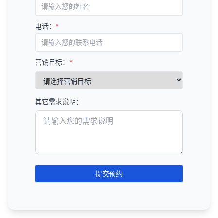
按影响范围排序
：
填补内容差距，满足未被满足的用户需求。
识别用户需求但网站尚未覆盖的主题。
常用的SEO关键词研究工具
分析他们的Core Web Vitals表现。
设置新链接通知，及时了解新获得的链接。
优先修复影响大量页面的问题。
改进内容结构和格式，提高可读性和用户体验。
分析竞争对手未覆盖的内容机会。
Google Keyword Planner
：免费工具，提供搜索
移动友好性分析
：
分析新链接的质量和相关性。
电话：
*
如全局的元描述模板问题、图片优化问题等。
关键词机会分析
：
量和竞争度数据。
B. 技术SEO策略
评估竞争对手的移动友好性。
监控丢失的链接
：
按修复难度排序
：
识别有搜索量但竞争度较低的关键词。
SEMrush
：全面的SEO工具，提供关键词研究、
修复爬行错误和索引问题。
分析他们的响应式设计和移动用户体验。
监控丢失的链接，了解为什么链接被移除。
考虑修复的技术难度和所需资源。
分析长尾关键词机会。
竞争分析等功能。
优化页面速度和Core Web Vitals。
结构化数据分析
：
营销目标：
*
尝试恢复重要的丢失链接。
可以先解决一些容易修复但影响较大的问题。
内容格式机会
：
Ahrefs
：强大的关键词研究和链接分析工具。
改善移动友好性。
分析竞争对手的结构化数据实施情况。
监控不良链接
：
创建修复计划
：
识别未充分利用的内容格式（如视频、信息图
Moz Keyword Explorer
：提供关键词难度和机会
优化网站架构和内部链接。
识别他们使用的结构化数据类型。
识别可能有害的链接（如来自垃圾网站的链
表、播客等）。
分数。
制定详细的修复计划和时间表。
实施结构化数据。
其它需求说明：
接）。
分析不同内容格式的表现。
6. 分析竞争对手的用户体验
KeywordTool.io
：从多个来源获取关键词建议。
分配责任人和资源。
使用Google的不自然链接报告工具处理不良链
C. 链接建设策略
AnswerThePublic
：专注于问题型关键词和长尾
设置检查点和验证步骤。
网站设计分析
：
接。
6. 制定内容优化策略
关键词。
识别和争取高价值的链接机会。
评估竞争对手的网站设计和视觉吸引力。
定期审计
：
6. 验证和监控
内容更新策略
：
Ubersuggest
：由Neil Patel创建的免费关键词研
创建有价值的内容，自然吸引链接。
分析他们的品牌一致性和用户界面。
定期进行外链审计，评估链接概况的健康状况。
制定内容更新计划，保持内容新鲜和相关。
修复问题后，重新运行审计以验证修复效果。
究工具。
修复损坏的链接。
导航和可用性分析
：
调整链接建设策略，以获得更好的结果。
优先更新高价值但表现不佳的内容。
使用Google Search Console等工具监控技术问
提交预约
监控和管理链接概况。
总结来说，使用SEO工具进行关键词研究是一个系统
评估竞争对手的网站导航和可用性。
题。
内容创建策略
：
外链分析的最佳实践
性的过程，它涉及确定核心关键词、扩展关键词列
分析他们的用户路径和转化漏斗。
D. 用户体验优化策略
建立定期审计计划，预防未来的技术问题。
基于内容差距分析创建新内容。
表、分析关键词指标、理解搜索意图、组织和优先级
关注链接质量而非数量。
内容体验分析
：
改善页面设计和布局。
监控关键技术指标的变化，如页面速度、Core
确定最佳内容格式和结构。
排序，以及持续监控和优化。通过有效地使用SEO工
确保链接来源与你的网站主题相关。