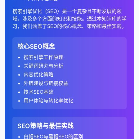
移动版本
：
使用结构化数据
：
检查是否有重复内容、服务器错误或抓取问题。
100%
5. 评估技术SEO
使用SEMrush、Ahrefs、Moz或Google
如何使用SEO工具进行内容分析：
有效的SEO计划。SEO工具可以提供有关竞争对手关
监控相关搜索控制台中的结构化数据报告。
GTmetrix、Pingdom。
季节性变化或长期增长趋势。
帮助用户细化或扩展他们的搜索。
301重定向的最佳实践：
识别需要优化的低性能页面。
SEO工具
全面SEO工具
：SEMrush、Ahrefs、Moz、Majestic。
：SEMrush、Ahrefs、Moz Pro。
example.com/page 和 m.example.com/page
在页面中添加结构化数据标记（如JSON-LD、
URL检查工具
：
搜索引擎优化（SEO）是一个复杂且不断发展的领
Keyword Planner等工具的关键词建议功能。
键词排名、内容策略、链接概况和技术SEO的宝贵数
特点
：
分析竞争对手网站的技术SEO状况，包括页面速
避免过度使用结构化数据或标记不相关的内容。
移动友好性工具
：Google Mobile-Friendly
热图可以显示用户在页面上的点击模式和注意力分
技术SEO工具
专门的外链工具
Microdata或RDFa）。
：Screaming Frog、Sitebulb、
：Majestic、
1. 选择合适的SEO工具
serps对SEO的重要性：
域，涉及多个方面的知识和技能。通过本知识库的学
确保重定向到相关内容，避免将所有页面重定向到
检查特定URL的索引状态。
打印机友好版本
：
据，帮助全面了解竞争 landscape。
输入核心关键词，获取相关关键词建议。
2. 分析用户行为
度、移动友好性等。
GA4更关注用户参与度，而不仅仅是页面浏
Test、BrowserStack。
布。
PageSpeed Insights。
LinkResearchTools。
选择适合合你内容类型的结构化数据。
习，我们涵盖了SEO的核心概念、策略和最佳实践。
首页。
总结来说，结构化数据是SEO的重要组成部分，它帮
内容性能分析工具
：Google Analytics、Google
了解Google如何渲染和理解页面内容。
example.com/article 和
关注长尾关键词，它们通常竞争度较低，转化率
览。
排名目标
检查他们的网站架构、URL结构和内部链接。
：SEO的主要目标是提高网站在相关关键
跳出率分析
：
如何使用SEO工具进行竞争分析：
结构化数据工具
：Google Structured Data
竞争分析工具
免费工具
：Google Search Console、
：SEMrush、Ahrefs、SpyFu。
助搜索引擎更好地理解页面内容，并可能使搜索结果
Search Console、SEMrush Content
example.com/article?print=true
遵循最佳实践
：
3. 发现机会和问题
使用绝对URL，而不是使用相对URL。
提交URL以进行索引。
较高。
词的serps中的排名。
即使是单页会话，如果用户在页面上停留时间超
评估他们的索引覆盖率和爬行效率。
Testing Tool、Schema Markup Validator。
分析有机搜索流量的跳出率，了解用户对内容的
Ubersuggest、SmallSEOTools。
显示丰富片段，提高点击率和转化率。正确实施结构
Analytics。
1. 识别主要竞争对手
只标记页面上实际存在的内容。
网站地图报告
竞争对手分析
：
：
3. 分析数据
过10秒或触发了转化事件，也会被视为参与会
数据可视化可以帮助快速发现SEO机会和问题。
避免链式重定向（A → B → C），尽量直接重定向
核心SEO概念
如何实施规范URL：
相关性和质量的反应。
点击率
检查他们的结构化数据实施情况。
：serps中的位置和展示方式直接影响点击
化数据可以为网站带来明显的竞争优势，特别是在竞
内容优化工具
：Clearscope、MarketMuse、
2. 配置审计设置
2. 分析自己网站的外链概况
确保数据准确准确且与页面内容一致。
话。
（A → C）。
直接竞争对手
监控提交的网站地图状态。
使用SEO工具分析竞争对手排名的关键词。
：业务上的直接竞争对手。
率。
例如，通过比较不同页面的表现图表，可以识别表
比较不同页面和不同关键词的跳出率。
争激烈的行业。
A. 流量分析
搜索引擎工作原理
添加rel="canonical"标签
：
Frase、Surfer SEO。
6. 分析用户体验
设置爬行范围
：
避免使用误导性或不准确的标记。
GA4默认跟踪更多类型的互动事件，如页面滚
现异常的页面。
有机搜索竞争对手
了解Google从网站地图中索引了多少页面。
识别竞争对手排名良好但你尚未针对的关键词机
：在有机搜索结果中与你竞争的
在网站迁移后，保持301重定向至少1年，以确保搜
高跳出率可能表明内容与用户意图不匹配或用户
A. 基本外链指标
可见度
：在serps中占据多个位置（如有机结果、
关键词研究与分析
在HTML头部添加link标签，指定规范URL：
分析有机搜索流量的总体趋势和季节性变化。
内容审计工具
：Screaming Frog、Sitebulb、
动、视频播放等。
评估竞争对手网站的用户体验，包括导航、设计和
网站，即使它们不是直接的业务竞争对手。
会。
指定要审计的域名和子域名。
通过链接概览图，可以识别潜在的链接建设机会。
索引擎有足够的时间更新索引。
体验不佳。
测试和验证
：
知识面板、图片结果等）可以提高品牌可见度。
外链总数
：网站获得的总外链数量。
SEMrush Site Audit。
3. 监控技术问题
内容优化策略
识别表现最佳的页面和关键词。
使用HTTP头
：
内容布局。
问题关键词
使用SEO工具识别竞争对手
：
：
设置爬行限制（如页面数量、深度）。
停留时间分析
：
两种定义的主要区别：
使用相关测试工具验证标记。
更新内部链接，指向新URL，而不是依赖重定向。
用户体验
：serps的结构和内容直接影响用户体验
唯一域名数
：链接到网站的唯一域名数量。
4. 提高沟通效率
关键词研究工具
：SEMrush、Ahrefs、Moz
外链建设与链接权益
分析流量来源（如不同搜索引擎、不同国家/地
移动可用性报告
：
对于非HTML文件（如PDF），可以使用HTTP
分析他们的转化率优化策略。
查找用户在搜索中提出的问题。
使用SEMrush、Ahrefs等工具的竞争对手分析
配置排除规则，排除不需要审计的页面。
分析有机搜索访客的平均停留时间。
在相关搜索控制台中监控结构化数据报告。
和转化率。
Keyword Explorer。
监控重定向状态，确保它们正常工作。
跟踪模型
区）。
引用域与外链比例
：
：评估链接多样性。
技术SEO基础
头指定规范URL：
可视化使SEO数据和洞察更容易传达给非技术人员
检查网站在移动设备上的可用性问题。
评估他们的移动端体验。
功能。
这些关键词可以用于创建FAQ页面和回答式内
设置用户代理
：
较长的停留时间通常表明内容有价值且引人入
竞争分析
竞争分析工具
：分析serps可以帮助了解竞争对手的策
：SEMrush、Ahrefs、BuzzSumo。
总结来说，丰富片段是增强强搜索结果的有效方式，
比较有机搜索与其他渠道的表现。
nofollow与dofollow比例
Universal Analytics：基于会话和页面浏览的跟
：了解链接的价值分
和决策者。
在搜索控制台中提交地址地址更改，通知搜索引擎
用户体验与转化率优化
修复移动兼容性问题，提高移动用户体验。
通过搜索控制台
：
容。
输入你的域名，工具会自动识别主要的有机搜索
胜。
选择要模拟的搜索引擎爬虫（如
7. 监控社交媒体和品牌存在
略和表现。
可以可以提高点击率、提供更多信息并增加搜索可见
布。
踪模型。
网站已迁移。
图表和图形通常比表格和数字更容易理解和记忆。
Core Web Vitals报告
竞争对手。
：
可以在搜索控制台中设置参数处理规则，自动处
B. 排名分析
2. 分析内容性能
Googlebot）。
比较不同页面和不同关键词的停留时间。
性。通过正确实施结构化数据，网站所有者所有者可
3. 分析关键词指标
GA4：基于事件的跟踪模型，将所有用户互动
分析竞争对手的社交媒体存在和活动。
如何优化serps表现：
这可以帮助获得对SEO项目的支持和资源。
理某些类型的URL参数。
B. 链接质量分析
301重定向与其他重定向类型的区别：
手动识别竞争对手
监控网站的Core Web Vitals表现。
：
或使用默认用户代理进行全面审计。
监控目标关键词的排名变化。
页面浏览量和会话深度
：
以为用户提供更好的搜索体验，同时同时获得潜在的
A. 流量和排名分析
都视为事件。
评估他们的品牌提及和声誉。
搜索量
SEO策略与最佳实践
：
识别需要优化的页面，以提高用户体验和排名。
搜索核心业务关键词，识别排名靠前的网站。
域名权威性
：使用工具的域名权威性指标（如
优化有机搜索排名，争取前10位的位置。
规范URL的最佳实践：
配置高级设置
：
SEO优势。虽然丰富片段不直接影响排名，但它们可
分析排名变化的原因（如算法更新、内容更改、链
5. 支持数据驱动决策
302重定向
：临时重定向，告诉搜索引擎资源只是
分析有机搜索访客的平均页面浏览量和会话深
识别带来最多有机搜索流量的页面。
定义方式
：
分析他们的内容在社交媒体上的表现。
了解每月搜索特定关键词的次数。
Ahrefs DR、Moz DA）评估链接来源的质量。
安全问题报告
分析行业报告和目录，识别主要参与者。
白帽SEO与黑帽SEO的区别
：
以显著提高搜索结果的吸引力和实用性。
接建设）。
暂时移动，不应将链接权益转移到新URL。
度。
启用JavaScript渲染，以审计JavaScript生成
实施结构化数据，获取丰富片段。