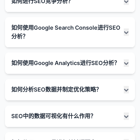
如何进行SEO竞争分析？
同的分析工具中的定义有所不同。这些差异主要源于
有机搜索结果的排名是SEO的主要目标。
保留SEO价值
：301重定向告诉搜索引擎将旧URL
显示烹饪时间、难度级别、卡路里含量等。
解决重复内容问题
：
常见的结构化数据类型：
不同的跟踪模型。
的大部分链接权益转移到新URL。
可能包含准备步骤和配料列表。
付费搜索结果
：
许多网站会自动生成多个包含相同或相似内容的
避免重复内容
：如果多个URL指向相同的内容，
文章（Article）
URL（如分页、筛选器、会话ID等）。
：用于新闻、博客文章等。
Universal Analytics中的跳出率定义：
SEO竞争分析是了解竞争对手的SEO策略、优势和劣
广告商通过付费获得的搜索结果位置。
事件信息
：
如何使用Google Search Console进行SEO
301重定向可以帮助集中集中链接权益并避免重复
势，以便制定更有效的SEO计划的过程。通过分析竞
规范URL帮助搜索引擎识别这些重复内容，并将
通常标有"广告"或"推广"字样。
产品（Product）
：用于电子商务产品页面，可包
显示事件日期、时间、地点和票价等信息。
基于会话的定义
：
分析？
内容问题。
争对手，你可以发现机会、避免常见错误，并找到超
它们集中到一个首选URL。
含价格、评分、库存状态等信息。
位于有机搜索结果之前或旁边。
可能包含事件类型和表演者信息。
在Universal Analytics中，跳出率被定义为"单
越竞争对手的方法。
网站迁移
：在网站迁移或域名更改时，301重定向
集中链接权益
：
评论（Review）
：用于产品或服务的用户评论，
页会话"占总会话数的百分比。
丰富片段
：
FAQ（常见问题）
：
是确保用户和搜索引擎能够找到新网站的关键。
SEO竞争分析的步骤：
可包含星级评分。
如果多个URL指向相似内容，链接权益可能会分
Google Search Console（GSC）是Google提供的
单页会话是指用户只浏览了一个页面，且在该页
包含额外信息的有机搜索结果，如星级评分、价
在搜索结果中显示问题和简短回答。
如何使用Google Analytics进行SEO分析？
URL规范化
：帮助搜索引擎确定首选URL版本（如
散在这些URL之间。
免费工具，用于帮助网站管理员监控和优化网站在
面上没有触发任何其他互动事件（如点击、表单
格、事件信息等。
事件（Event）
：用于音乐会、会议等事件，可包
用户可以直接在搜索结果中展开查看答案。
1. 识别主要竞争对手
带www或不带www的版本）。
Google搜索结果中的表现。它提供了有关网站在
规范URL告诉搜索引擎将所有链接权益集中到首
提交等）就离开网站的会话。
含日期、时间、地点等信息。
通过结构化数据标记实现。
HowTo（教程）
：
确定在有机搜索结果中与你竞争的主要网站。
Google搜索中的可见度、搜索流量、索引状态和技术
选URL。
何时使用301重定向：
计算公式
：
Google Analytics是一款强大的免费工具，用于跟踪
食谱（Recipe）
：用于烹饪食谱，可包含烹饪时
知识面板
：
显示步骤说明和完成时间等信息。
不仅包括直接的业务竞争对手，还包括在搜索结果
问题的宝贵数据。
如何分析SEO数据并制定优化策略？
改善索引效率
：
和分析网站流量和用户行为。虽然它主要用于整体网
间、难度、配料等信息。
跳出率 = (单页会话数 / 总会话数) × 100%
显示关于特定实体（如人物、地点、组织等）的
网站迁移
：将网站从一个域名迁移到另一个域名。
中排名靠前的任何网站。
可能包含每个步骤的简短描述。
如何使用Google Search Console进行SEO分析：
站分析，但也可以提供有关SEO性能的宝贵见解。通
通过减少重复内容的索引，搜索引擎可以更有效
综合信息。
本地企业（LocalBusiness）
：用于本地企业，可
特点
：
使用搜索引擎、关键词研究工具和竞争分析工具来
URL结构更改
：更改网站的URL结构或页面命名。
文章信息
：
过分析Google Analytics数据，你可以了解有机搜索
地使用其爬行预算。
包含地址、电话、营业时间等信息。
通常位于搜索结果的右侧。
分析SEO数据并制定优化策略是一个系统性的过程，
如果用户在一个页面上停留时间较长但没有任何
识别竞争对手。
1. 监控搜索流量
合并页面
：将多个页面的内容合并到一个页面。
流量的来源、用户行为和转化情况，从而优化SEO策
显示作者、发布日期和阅读时间等信息。
这有助于确保重要内容得到优先爬行和索引。
SEO中的数据可视化有什么作用？
它涉及收集、分析和解释数据，然后基于这些洞察采
互动，仍然会被视为跳出。
信息来源于于多种渠道道，包括维基百科等。
FAQ（常见问题）
：用于常见问题解答页面。
性能报告
：
略。
可能包含文章的缩略图。
2. 分析关键词排名
删除页面
：当删除页面时，将其重定向到相关的替
控制搜索结果中显示的URL
：
取行动来提高网站的搜索可见度和有机流量。这个过
页面浏览是默认的互动事件。
特色摘要
：
HowTo
：用于教程或步骤说明页面。
分析网站的搜索点击量、展示次数、点击率
代页面。
如何使用Google Analytics进行SEO分析：
程需要结合多种工具和数据源，以及对SEO最佳实践
本地企业信息
：
确定竞争对手排名的关键词，特别是那些对你的业
规范URL可以帮助控制在搜索结果中显示哪个
其他互动事件（如事件跟踪、电子商务交易等）
SEO中的数据可视化是将复杂的SEO数据转化为图形
位于有机搜索结果顶部的特殊结果，提供查询的
（CTR）和平均排名。