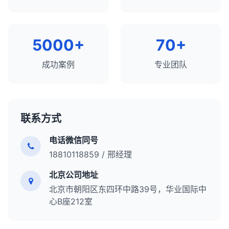
能、识别优化机会、了解竞争 landscape和制定有效
常用的SEO竞争分析工具
内容策略的重要过程。通过全面的内容分析，你可以
全面SEO工具
：SEMrush、Ahrefs、Moz Pro。
创建更有价值、更相关和更有效的内容，提高网站的
竞争分析工具
：SpyFu、SimilarWeb、
搜索可见度、用户参与度和转化率。内容分析应该是
5000+
70+
iSpionage。
任何全面SEO策略的核心组成部分，需要定期进行以
内容分析工具
：BuzzSumo、Clearscope、
适应不断变化的用户需求和搜索环境。
成功案例
专业团队
MarketMuse。
链接分析工具
：Ahrefs、Majestic、Moz Link
Explorer。
技术SEO工具
：Screaming Frog、Sitebulb、
联系方式
PageSpeed Insights。
电话微信同号
总结来说，使用SEO工具进行竞争分析是了解竞争
18810118859 / 邢经理
landscape、识别机会和威胁、制定差异化策略的重
要过程。通过全面分析竞争对手的关键词策略、内容
北京公司地址
策略、链接策略、技术SEO和用户体验，你可以制定
北京市朝阳区东四环中路39号，华业国际中
更有效的SEO计划，提高网站的搜索可见度和有机流
心B座212室
量。竞争分析应该是任何全面SEO策略的重要组成部
分，需要定期进行以适应不断变化的搜索环境和竞争