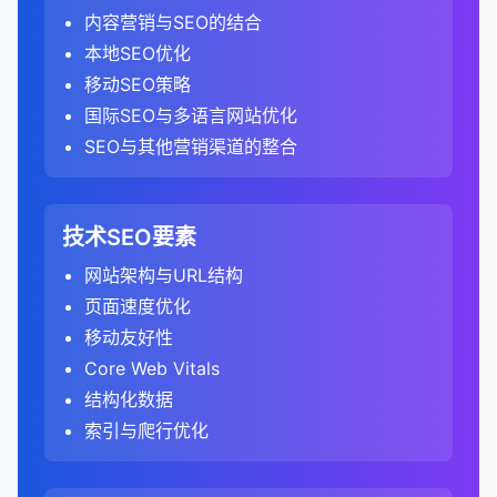
数据可视化使基于数据的决策更容易。
始终使用绝对URL，而不是相对URL。
分析这些页面的排名关键词和搜索量。
Universal Analytics：关注单页会话与多页会话
高搜索量通常意味着更多的潜在流量，但也意味
页面权威性
：评估具体链接页面的权威性。
监控网站是否存在安全问题。
内容营销与SEO的结合
的内容。
识别排名下降的页面，并找出原因。
8. 综合分析和策略制定
这些指标反映了用户对网站内容的兴趣和参与
307重定向
：与302类似，但要求客户端端保持请
优化内容以获取特色摘要。
通过直观地展示数据和趋势，可以减少决策中的主
2. 分析竞争对手的关键词策略
的比例。
识别排名下降的页面，并找出原因。
着更高的竞争。
确保规范URL指向有效的、可访问的页面。
链接相关性
：分析链接来源网站与你的网站的主题
及时修复任何安全威胁，避免网站被标记为不安
本地SEO优化
度。
配置认证，以审计需要登录的页面。
分析竞争对手的排名策略。
求方法不变。
综合所有分析结果，识别竞争对手的优势和劣势。
观因素。
GA4：关注参与会话与总会话的比例，考虑了
优化标题标签和元描述，提高点击率。
竞争度
关键词排名分析
：
：
避免将规范URL指向404页面或重定向页面。
相关性。
B. 用户参与度分析
全。
移动SEO策略
设置自定义HTTP头。
找出你可以利用的机会和需要应对的威胁。
这有助于制定更有效的SEO策略和优化措施。
308重定向
：与301类似，但要求客户端保持请求
C. 内容分析
更多的参与指标。
3. 分析转化
评估在有机搜索中排名特定关键词的难度。
识别竞争对手排名的关键词。
管理本地搜索存在，优化本地商家信息。
链接位置
：分析链接在页面上的位置（如内容内、
手动操作报告
：
不要设置相互冲突的规范标签（如A指向B，B指向
分析页面的跳出率、停留时间和页面浏览量。
国际SEO与多语言网站优化
方法不变。
制定差异化的SEO策略，以超越竞争对手。
3. 运行技术审计
时间因素
分析表现最佳的内容类型和主题。
：
大多数工具使用1-100的分数表示竞争度。
分析这些关键词的搜索量、竞争度和转化价值。
转化路径分析
：
侧边栏、页脚）。
6. 监控进度和效果
A）。
优化图片和视频，提高在多媒体结果中的可见度。
检查网站是否受到Google的手动操作处罚。
识别高跳出率页面，并分析原因（如内容质量、相
SEO与其他营销渠道的整合
设定明确的目标和关键绩效指标。
元刷新
：通过HTML元标签签实现的重定向，不如
识别内容差距，即用户需求但网站尚未覆盖的主
Universal Analytics：不考虑停留时间，只考虑
关键词难度
比较你和竞争对手的关键词覆盖范围。
：
启动审计工具，开始爬行和分析网站。
在"转化" > "目标" > "路径"报告中，分析有机搜
可视化仪表板可以帮助实时监控SEO进度和效果。
关性、用户体验）。
了解处罚原因，并提交 reconsideration请求。
确保每个页面只有一个规范标签。
C. 锚文本分析
监控和管理知识面板信息。
不如服务器端重定向对SEO友好。
题。
页面浏览次数和互动事件。
索访客的转化路径。
关键词差距分析
类似于竞争度，但更专注于排名所需的SEO努
：
根据网站大小，这可能需要几分钟到几小时。
SEO竞争分析工具
这使得可以快速识别问题并及时调整策略。
分析用户在页面上的行为流和互动模式。
对于移动版本，使用rel="alternate"标签指向桌面
分析锚文本分布，了解最常见的锚文本类型。
总结来说，serps是搜索引擎用户体验的核心，也是
4. 优化搜索展示
分析内容的深度和质量。
GA4：将停留时间超过10秒作为参与会话的标
总结来说，301重定向是一种重要的技术，用于在
力。
了解哪些页面和路径最有可能导致转化。
识别竞争对手排名但你未排名的高价值关键词。
大型网站可能需要分段审计或使用更强大的工具。
关键词研究工具
可视化报告可以帮助展示SEO工作的价值和成果。
：SEMrush、Ahrefs、Moz
技术SEO要素
版本，同时使用canonical标签指向首选版本。
识别过度优化的锚文本，避免被视为操纵。
SEO的主要战场。了解serps的结构和组成部分，以
C. 转化分析
准之一。
URL更改时维护用户体验和保留SEO价值。正确使用
评估内容的新鲜度和时效性。
结构化数据报告
考虑因素包括当前排名网站的权威性、内容质量
：
转化漏斗分析
：
找出你排名但竞争对手未排名的关键词优势。
Keyword Explorer
及如何优化网站在serps中的表现，对于提高有机流
4. 分析审计报告
定期审核规范标签，确保它们仍然准确。
确保锚文本多样化，包括品牌词、通用词和精确匹
301重定向可以确保确保网站迁移、URL结构更改或
网站架构与URL结构
SEO中常见的数据可视化类型
分析内容页面的转化率和转化价值。
和链接概况。
指标名称
：
监控结构化数据的实施状态。
设置和分析转化漏斗，了解有机搜索访客在转化
搜索意图分析
：
D. 用户行为分析
竞争分析工具
：SEMrush、Ahrefs、SpyFu、
量和实现业务目标至关重要。随着搜索引擎算法的不
配关键词。
内容合并不会对有机搜索流量产生负面影响。了解何
页面速度优化
识别最有效的转化路径和内容。
点击率（CTR）
：
规范URL与其他技术的区别：
A. 爬行和索引问题
过程中的流失点。
Universal Analytics：使用"跳出率"作为主要指
趋势图/线图
：显示随时间变化的数据，如有机搜
识别结构化数据错误，以获取丰富片段。
SimilarWeb
分析竞争对手针对不同搜索意图的关键词策略。
断发展，serps的结构也在不断演变，SEO专业人员
分析有机搜索访客的跳出率、停留时间和页面浏览
时以及如何使用301重定向是每个SEO专业人员必备
移动友好性
D. 链接增长趋势
标。
索流量、排名变化等。
分析内容对转化漏斗的贡献。
了解搜索特定关键词的用户点击搜索结果的比
优化漏斗中的薄弱环节，提高转化率。
面包屑导航报告
：
爬行错误
：404错误、服务器错误、重定向链等。
需要持续关注这些变化并调整他们的策略。
链接分析工具
：Ahrefs、Majestic、Moz Link
评估他们如何覆盖信息型、导航型、商业调查型
301重定向
：
量。
的技能。
例。
Core Web Vitals
GA4：使用"参与率"作为主要指标，不再直接提
柱状图/条形图
：比较不同类别或时间段的数据，
有机搜索转化价值
：
分析外链增长趋势，了解链接建设的效果。
Explorer
监控面包屑导航的实施状态。
和交易型关键词。
索引问题
：noindex标签、canonical标签问题、重
301重定向是服务器端的永久重定向，会将用户
识别高跳出率页面，并分析原因。
3. 分析内容质量和优化机会
供跳出率。
如不同页面的流量、不同关键词的排名等。
高CTR表明关键词有较高的用户兴趣。
结构化数据
复内容等。
分析有机搜索流量带来的转化价值。
识别异常的链接增长或下降，可能表明算法更新或
技术SEO工具
：Screaming Frog、Google
修复面包屑导航问题，改善搜索结果展示。
和搜索引擎都引导到新URL。
分析用户在网站上的浏览路径和行为流。
3. 分析竞争对手的内容策略
A. 关键词使用分析
饼图/环形图
：显示部分与整体的关系，如流量来
转化价值
索引与爬行优化
：
手动操作。
Search Console、PageSpeed Insights
爬行预算问题
比较不同关键词、页面和流量来源的转化价值。
：低价值页面消耗爬行预算、爬行深
对SEO和数据分析的影响：
AMP报告
：
规范URL是建议性的，不会自动重定向用户。
评估移动用户体验。
源分布、转化率分布等。
内容主题分析
：
分析页面的关键词密度和分布。
评估特定关键词的潜在转化价值。
度过深等。
比较不同时期的链接增长情况。
内容分析工具
：Clearscope、MarketMuse、
监控AMP页面的状态。
noindex标签
：
数据比较困难
：由于定义不同，不同分析工具中的
4. 分析关键词（在GA4中有限）
E. 转化分析
散点图
：显示两个变量之间的关系，如页面速度与
分析竞争对手的主要内容主题和子主题。
Frase
识别缺失的重要关键词。
考虑关键词与业务目标的相关性。