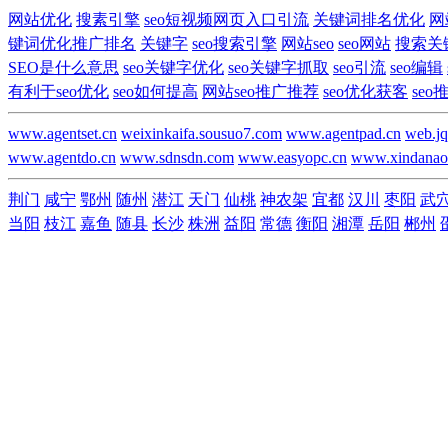
网站优化
搜素引擎
seo短视频网页入口引流
关键词排名优化
网
键词优化推广排名
关键字
seo搜索引擎
网站seo
seo网站
搜索关
SEO是什么意思
seo关键字优化
seo关键字抓取
seo引流
seo编辑
有利于seo优化
seo如何提高
网站seo推广推荐
seo优化获客
se
www.agentset.cn
weixinkaifa.sousuo7.com
www.agentpad.cn
web.jq
www.agentdo.cn
www.sdnsdn.com
www.easyopc.cn
www.xindanao
荆门
咸宁
鄂州
随州
潜江
天门
仙桃
神农架
宜都
汉川
枣阳
武
当阳
枝江
嘉鱼
随县
长沙
株洲
益阳
常德
衡阳
湘潭
岳阳
郴州