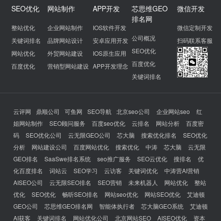
SEO优化
网站制作
APP开发
芯思维GEO
微信开发
排名网
整站优化
企业网站制作
IOS软件开发
微信定制开发
公司概况
关键词排名
品牌网站设计
安卓应用开发
扫码联系客服
SEO优化
网站优化
外贸网站建设
IOS原生应用
百度优化
百度优化
营销型网站建设
APP开发理念
关键词排名
云评网
鼎顺公司
可鱼网
SEO导航
北京seo公司
企业网站seo
红
姐网站制作
SEO顾问服务
百度seo优化
云排名
网站分析
百度密
码
SEO优化公司
云无限GEO公司
芯大脑
搜索优化排名
SEO优化
分析
网站建设公司
百度网站优化
搜索优化
中涛
芯大脑
云无限
GEO排名
SaaSwe排名系统
seo推广服务
SEO云优化
搜排名
优
化百度排名
词站云
SEO学习
云访客
关键词优化
中涛营AI营销
AISEO公司
云无限SEO排名
SEO营销
未来机器人
网站优化
整站
优化
SEO优化
畅听SEO排名
网站seo优化
网站SEO优化
艾迪顿
GEO公司
芯思维GEO排名网
智能体执行者
芯大脑GEO系统
艾迪顿
AI获客
关键词排名
网站优化公司
北京网站SEO
AISEO优化
资本