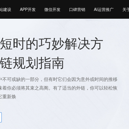
站建设
APP开发
微信开发
口碑营销
AI运营推广
关
短时的巧妙解决方
链规划指南
中不可或缺的一部分，但有时它们会因为意外或时间的推移
味着你必须将其束之高阁。有了适当的外链，你可以轻松恢
它重新焕