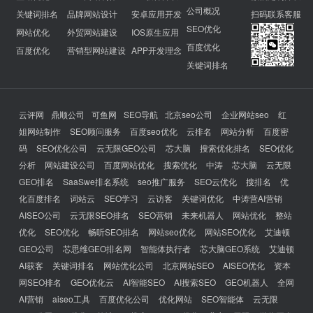
公司概况
关键词排名
品牌网站设计
安卓应用开发
扫码联系客服
SEO优化
网站优化
外贸网站建设
IOS原生应用
百度优化
百度优化
营销型网站建设
APP开发理念
关键词排名
云评网
鼎顺公司
可鱼网
SEO导航
北京seo公司
企业网站seo
红
姐网站制作
SEO顾问服务
百度seo优化
云排名
网站分析
百度密
码
SEO优化公司
云无限GEO公司
芯大脑
搜索优化排名
SEO优化
分析
网站建设公司
百度网站优化
搜索优化
中涛
芯大脑
云无限
GEO排名
SaaSwe排名系统
seo推广服务
SEO云优化
搜排名
优
化百度排名
词站云
SEO学习
云访客
关键词优化
中涛营AI营销
AISEO公司
云无限SEO排名
SEO营销
未来机器人
网站优化
整站
优化
SEO优化
畅听SEO排名
网站seo优化
网站SEO优化
艾迪顿
GEO公司
芯思维GEO排名网
智能体执行者
芯大脑GEO系统
艾迪顿
AI获客
关键词排名
网站优化公司
北京网站SEO
AISEO优化
资本
网SEO排名
GEO优化云
AI智能SEO
AI搜索SEO
GEO机器人
全网
AI营销
aiseo工具
百度优化公司
优化网站
SEO智能体
云无限