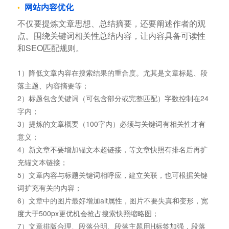
网站内容优化
不仅要提炼文章思想、总结摘要，还要阐述作者的观
点。围绕关键词相关性总结内容，让内容具备可读性
和SEO匹配规则。
1）降低文章内容在搜索结果的重合度。尤其是文章标题、段
落主题、内容摘要等；
2）标题包含关键词（可包含部分或完整匹配）字数控制在24
字内；
3）提炼的文章概要（100字内）必须与关键词有相关性才有
意义；
4）新文章不要增加锚文本超链接，等文章快照有排名后再扩
充锚文本链接；
5）文章内容与标题关键词相呼应，建立关联，也可根据关键
词扩充有关的内容；
6）文章中的图片最好增加alt属性，图片不要失真和变形，宽
度大于500px更优机会抢占搜索快照缩略图；
7）文章排版合理、段落分明、段落主题用H标签加强，段落