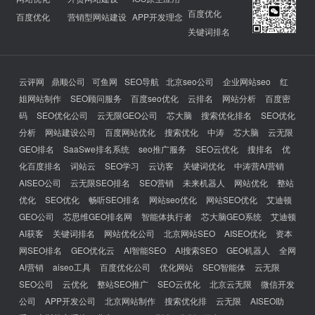
百度优化
百度优化
营销型网站建设
APP开发理念
关键词排名
云评网
鼎顺公司
可鱼网
SEO导航
北京seo公司
企业网站seo
红
姐网站制作
SEO顾问服务
百度seo优化
云排名
网站分析
百度密
码
SEO优化公司
云无限GEO公司
芯大脑
搜索优化排名
SEO优化
分析
网站建设公司
百度网站优化
搜索优化
中涛
芯大脑
云无限
GEO排名
SaaSwe排名系统
seo推广服务
SEO云优化
搜排名
优
化百度排名
词站云
SEO学习
云访客
关键词优化
中涛营AI营销
AISEO公司
云无限SEO排名
SEO营销
未来机器人
网站优化
整站
优化
SEO优化
畅听SEO排名
网站seo优化
网站SEO优化
艾迪顿
GEO公司
芯思维GEO排名网
智能体执行者
芯大脑GEO系统
艾迪顿
AI获客
关键词排名
网站优化公司
北京网站SEO
AISEO优化
资本
网SEO排名
GEO优化云
AI智能SEO
AI搜索SEO
GEO机器人
全网
AI营销
aiseo工具
百度优化公司
优化网站
SEO智能体
云无限
SEO公司
云优化
整站SEO推广
SEO云优化
北京云无限
微信开发
公司
APP开发公司
北京网站制作
搜索优化排
云无限
AISEO助