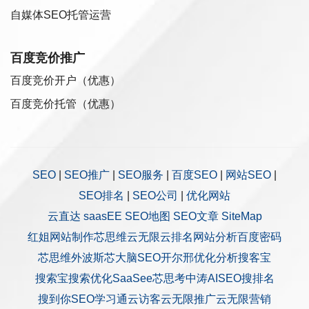
自媒体SEO托管运营
百度竞价推广
百度竞价开户（优惠）
百度竞价托管（优惠）
SEO
|
SEO推广
|
SEO服务
|
百度SEO
|
网站SEO
|
SEO排名
|
SEO公司
|
优化网站
云直达
saasEE
SEO地图
SEO文章
SiteMap
红姐网站制作
芯思维
云无限
云排名
网站分析
百度密码
芯思维
外波斯
芯大脑SEO
开尔邢
优化分析
搜客宝
搜索宝
搜索优化
SaaSee
芯思考
中涛AISEO
搜排名
搜到你
SEO学习通
云访客
云无限推广
云无限营销