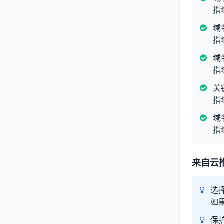
指
域
指
域
指
关
指
域
指
来自云
选
如
保