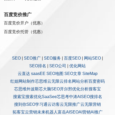
百度竞价推广
百度竞价开户（优惠）
百度竞价托管（优惠）
SEO
|
SEO推广
|
SEO服务
|
百度SEO
|
网站SEO
|
SEO排名
|
SEO公司
|
优化网站
云直达
saasEE
SEO地图
SEO文章
SiteMap
红姐网站制作
芯思维
云无限
云排名
网站分析
百度密码
芯思维
外波斯
芯大脑SEO
开尔邢
优化分析
搜客宝
搜索宝
搜索优化
SaaSee
芯思考
中涛AISEO
搜排名
搜到你
SEO学习通
云访客
云无限推广
云无限营销
拓客宝
云营销
未来机器人
富岳AISEO
AI营销
AI推广