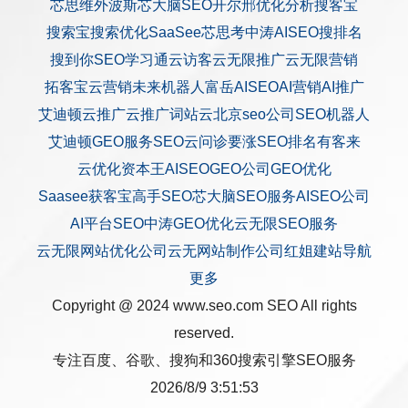
芯思维
外波斯
芯大脑SEO
开尔邢
优化分析
搜客宝
搜索宝
搜索优化
SaaSee
芯思考
中涛AISEO
搜排名
搜到你
SEO学习通
云访客
云无限推广
云无限营销
拓客宝
云营销
未来机器人
富岳AISEO
AI营销
AI推广
艾迪顿
云推广
云推广
词站云
北京seo公司
SEO机器人
艾迪顿GEO服务
SEO云问诊
要涨SEO排名
有客来
云优化
资本王
AISEO
GEO公司
GEO优化
Saasee获客宝
高手SEO
芯大脑SEO服务
AISEO公司
AI平台SEO
中涛GEO优化
云无限SEO服务
云无限网站优化公司
云无网站制作公司
红姐建站
导航
更多
Copyright @ 2024 www.seo.com
SEO
All rights
reserved.
专注百度、谷歌、搜狗和360搜索引擎SEO服务
2026/8/9 3:51:53