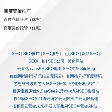
百度竞价推广
百度竞价开户（优惠）
百度竞价托管（优惠）
SEO
|
SEO推广
|
SEO服务
|
百度SEO
|
网站SEO
|
SEO排名
|
SEO公司
|
优化网站
云直达
saasEE
SEO地图
SEO文章
SiteMap
红姐网站制作
芯思维
云无限
云排名
网站分析
百度密码
芯思维
外波斯
芯大脑SEO
开尔邢
优化分析
搜客宝
搜索宝
搜索优化
SaaSee
芯思考
中涛AISEO
搜排名
搜到你
SEO学习通
云访客
云无限推广
云无限营销
拓客宝
云营销
未来机器人
富岳AISEO
AI营销
AI推广