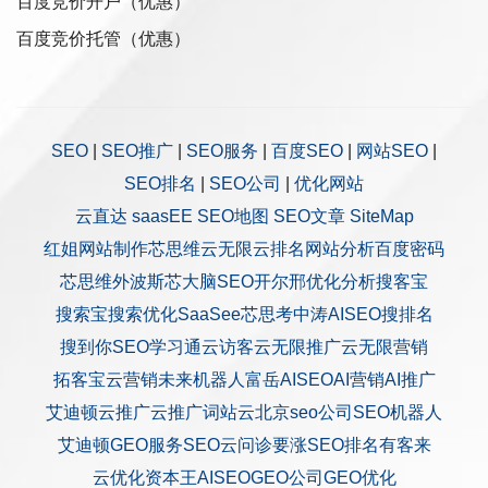
百度竞价开户（优惠）
百度竞价托管（优惠）
SEO
|
SEO推广
|
SEO服务
|
百度SEO
|
网站SEO
|
SEO排名
|
SEO公司
|
优化网站
云直达
saasEE
SEO地图
SEO文章
SiteMap
红姐网站制作
芯思维
云无限
云排名
网站分析
百度密码
芯思维
外波斯
芯大脑SEO
开尔邢
优化分析
搜客宝
搜索宝
搜索优化
SaaSee
芯思考
中涛AISEO
搜排名
搜到你
SEO学习通
云访客
云无限推广
云无限营销
拓客宝
云营销
未来机器人
富岳AISEO
AI营销
AI推广
艾迪顿
云推广
云推广
词站云
北京seo公司
SEO机器人
艾迪顿GEO服务
SEO云问诊
要涨SEO排名
有客来
云优化
资本王
AISEO
GEO公司
GEO优化