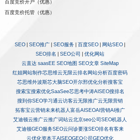
百度竞价开户（优惠）
百度竞价托管（优惠）
SEO
|
SEO推广
|
SEO服务
|
百度SEO
|
网站SEO
|
SEO排名
|
SEO公司
|
优化网站
云直达
saasEE
SEO地图
SEO文章
SiteMap
红姐网站制作
芯思维
云无限
云排名
网站分析
百度密码
芯思维
外波斯
芯大脑SEO
开尔邢
优化分析
搜客宝
搜索宝
搜索优化
SaaSee
芯思考
中涛AISEO
搜排名
搜到你
SEO学习通
云访客
云无限推广
云无限营销
拓客宝
云营销
未来机器人
富岳AISEO
AI营销
AI推广
艾迪顿
云推广
云推广
词站云
北京seo公司
SEO机器人
艾迪顿GEO服务
SEO云问诊
要涨SEO排名
有客来
云优化
资本王
AISEO
GEO公司
GEO优化