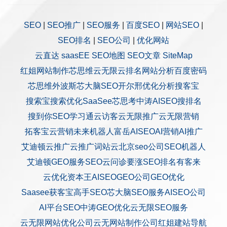
SEO
|
SEO推广
|
SEO服务
|
百度SEO
|
网站SEO
|
SEO排名
|
SEO公司
|
优化网站
云直达
saasEE
SEO地图
SEO文章
SiteMap
红姐网站制作
芯思维
云无限
云排名
网站分析
百度密码
芯思维
外波斯
芯大脑SEO
开尔邢
优化分析
搜客宝
搜索宝
搜索优化
SaaSee
芯思考
中涛AISEO
搜排名
搜到你
SEO学习通
云访客
云无限推广
云无限营销
拓客宝
云营销
未来机器人
富岳AISEO
AI营销
AI推广
艾迪顿
云推广
云推广
词站云
北京seo公司
SEO机器人
艾迪顿GEO服务
SEO云问诊
要涨SEO排名
有客来
云优化
资本王
AISEO
GEO公司
GEO优化
Saasee获客宝
高手SEO
芯大脑SEO服务
AISEO公司
AI平台SEO
中涛GEO优化
云无限SEO服务
云无限网站优化公司
云无网站制作公司
红姐建站
导航