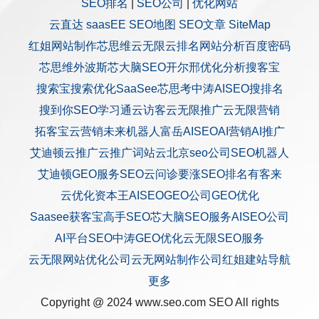
SEO排名
|
SEO公司
|
优化网站
云直达
saasEE
SEO地图
SEO文章
SiteMap
红姐网站制作
芯思维
云无限
云排名
网站分析
百度密码
芯思维
外波斯
芯大脑SEO
开尔邢
优化分析
搜客宝
搜索宝
搜索优化
SaaSee
芯思考
中涛AISEO
搜排名
搜到你
SEO学习通
云访客
云无限推广
云无限营销
拓客宝
云营销
未来机器人
富岳AISEO
AI营销
AI推广
艾迪顿
云推广
云推广
词站云
北京seo公司
SEO机器人
艾迪顿GEO服务
SEO云问诊
要涨SEO排名
有客来
云优化
资本王
AISEO
GEO公司
GEO优化
Saasee获客宝
高手SEO
芯大脑SEO服务
AISEO公司
AI平台SEO
中涛GEO优化
云无限SEO服务
云无限网站优化公司
云无网站制作公司
红姐建站
导航
更多
Copyright @ 2024 www.seo.com
SEO
All rights