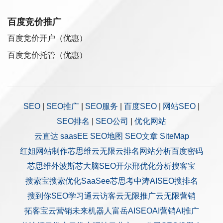
百度竞价推广
百度竞价开户（优惠）
百度竞价托管（优惠）
SEO
|
SEO推广
|
SEO服务
|
百度SEO
|
网站SEO
|
SEO排名
|
SEO公司
|
优化网站
云直达
saasEE
SEO地图
SEO文章
SiteMap
红姐网站制作
芯思维
云无限
云排名
网站分析
百度密码
芯思维
外波斯
芯大脑SEO
开尔邢
优化分析
搜客宝
搜索宝
搜索优化
SaaSee
芯思考
中涛AISEO
搜排名
搜到你
SEO学习通
云访客
云无限推广
云无限营销
拓客宝
云营销
未来机器人
富岳AISEO
AI营销
AI推广