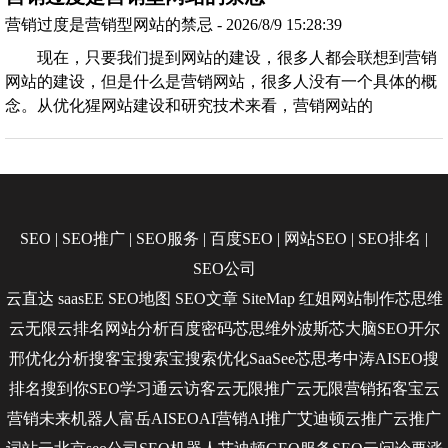
营销过度是营销型网站的禁忌 - 2026/8/9 15:28:39
现在，只要我们提到网站的建设，很多人都会联想到营销
网站的建设，但是什么是营销网站，很多人没有一个具体的概
念。从优化猩网站建设和研究技术来看，营销网站的
SEO
|
SEO推广
|
SEO服务
|
百度SEO
|
网站SEO
|
SEO排名
|
SEO公司
云直达
saasEE
SEO地图
SEO文章
SiteMap
红姐网站制作
芯思维
云无限
云排名
网站分析
百度密码
芯思维
外波斯
芯大脑SEO
开尔
邢
优化分析
搜客宝
搜索宝
搜索优化
SaaSee
芯思考
中涛AISEO
搜
排名
搜到你
SEO学习通
云访客
云无限推广
云无限营销
拓客宝
云
营销
未来机器人
富岳AISEO
AI营销
AI推广
艾迪顿
云推广
云推广