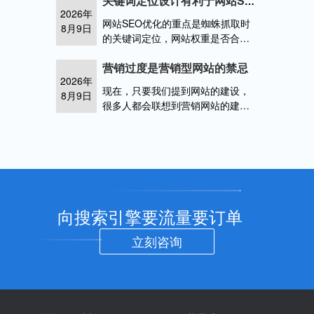
关键词定位设计有利于网站SEO优化蜘蛛抓取
2026年
有效的收益。许多新手在接触网站
网站SEO优化的重点是蜘蛛抓取时
8月9日
时网站seo外链平台
的关键词定位，网站权重是否合理
分配，网站制作后能否有效排名。
营销过度是营销型网站的禁忌
在优化的开始，网站需要设计关键
2026年
词定位，以确保其网站能够在优化
现在，只要我们提到网站的建设，
8月9日
后排名指定网站中关键词搜索
很多人都会联想到营销网站的建
设，但是什么是营销网站，很多人
没有一个具体的概念。从优化猩网
站建设和研究技术来看，营销网站
的
向搜索引擎要流量要订单
立刻咨询