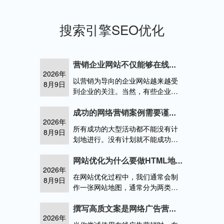
搜索引擎SEO优化
营销企业网站不仅能够在线接受订单，还能大大节约宣传成本
2026年
以营销为导向的企业网站越来越受
8月9日
到企业的关注。当然，有些企业处
于观望状态。首先，看看在成功的
网站建设之后，其他人有哪些好的
成功的网络营销案例需要谨遵营销动态、推广策略
2026年
方面，以及哪些地方可以作为参考
所有成功的大型活动都不能没有计
8月9日
划地进行。没有计划就不能成功地
开展营销活动。那么，如何规划，
如何规划，以达到预期的结果呢？
网站优化为什么要做HTML地图？帮助搜索引擎蜘蛛标记抓取网站路线
2026年
事实上，成功的计划有其共性。他
在网站优化过程中，我们通常会制
8月9日
列举一个网络营销的成功案例
作一张网站地图，通常分为两类。
一种是方便搜索引擎抓取站点地
图，主要是XML，另一种是方便用
撰写高质文案是网络广告营销中尤为重要的操作核心
2026年
户，为用户提供方便的方向，以H网