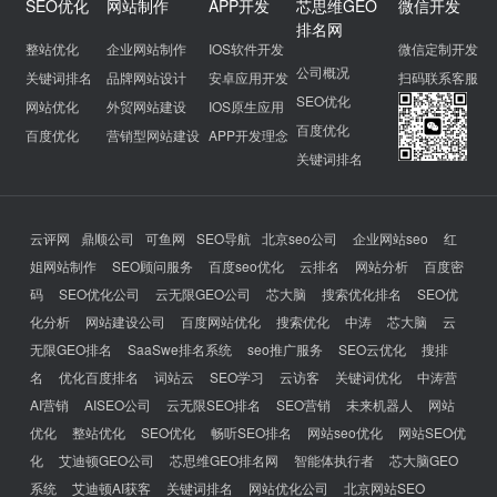
SEO优化
网站制作
APP开发
芯思维GEO
微信开发
排名网
整站优化
企业网站制作
IOS软件开发
微信定制开发
公司概况
关键词排名
品牌网站设计
安卓应用开发
扫码联系客服
SEO优化
网站优化
外贸网站建设
IOS原生应用
百度优化
百度优化
营销型网站建设
APP开发理念
关键词排名
云评网
鼎顺公司
可鱼网
SEO导航
北京seo公司
企业网站seo
红
姐网站制作
SEO顾问服务
百度seo优化
云排名
网站分析
百度密
码
SEO优化公司
云无限GEO公司
芯大脑
搜索优化排名
SEO优
化分析
网站建设公司
百度网站优化
搜索优化
中涛
芯大脑
云
无限GEO排名
SaaSwe排名系统
seo推广服务
SEO云优化
搜排
名
优化百度排名
词站云
SEO学习
云访客
关键词优化
中涛营
AI营销
AISEO公司
云无限SEO排名
SEO营销
未来机器人
网站
优化
整站优化
SEO优化
畅听SEO排名
网站seo优化
网站SEO优
化
艾迪顿GEO公司
芯思维GEO排名网
智能体执行者
芯大脑GEO
系统
艾迪顿AI获客
关键词排名
网站优化公司
北京网站SEO