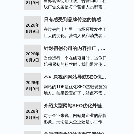
当你尝试使用在线广告营销时，在
8月9日
站地图作用
线广告文案是每个营销人员都需要
讨论的话题。高品质的内容具有自
然吸引力。它总是被读者所跟踪，
只有感受到品牌传达的情感，才会迎来网络营销崭新的时代
2026年
并给网站带来无尽的流量，甚至是
在过去的十年里，市场环境发生了
8月9日
对你的核撰写网络广告文案有哪些
巨大的变化。营销人员和消费者已
原则
经变得精明，技术人员，并了解声
誉的影响。技术改变了消费者参与
针对初创公司的内容推广，应该选择合适的在线工具做辅助推广
2026年
的价值方程。权力也从卖方转移到
当你运行一个在线项目时，当你开
8月9日
始积累初的粉丝时，我们通常使用
高质量的内容来获得批用户，然后
使用这些粉丝来传播和裂变。其渠
不可忽视的网站导航SEO优化布置
2026年
道包括：搜索引擎优化、社交媒体
网站的TDK是优化SEO基础设施的
8月9日
对于初创企业而言寻求目标市场的
地方。如果设置好了，站点不需要
方式是
做其他优化工作，有时会有排名。
与此相比。站点导航经常被优化器
介绍大型网站SEO优化外链建设技巧
2026年
忽略。引导客户浏览网站的列。主
对于企业来说，网站是企业的品牌
8月9日
要功如何对网站的导航进行优化
形象。无论是大企业还是小工作
室，创建网站的目的都是为了获得
更多的用户流量，然后将其转化为