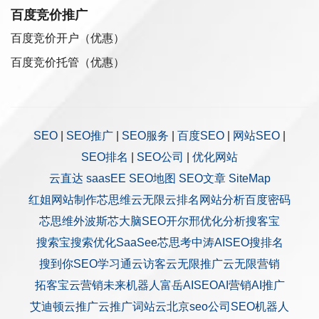
百度竞价推广
百度竞价开户（优惠）
百度竞价托管（优惠）
SEO
|
SEO推广
|
SEO服务
|
百度SEO
|
网站SEO
|
SEO排名
|
SEO公司
|
优化网站
云直达
saasEE
SEO地图
SEO文章
SiteMap
红姐网站制作
芯思维
云无限
云排名
网站分析
百度密码
芯思维
外波斯
芯大脑SEO
开尔邢
优化分析
搜客宝
搜索宝
搜索优化
SaaSee
芯思考
中涛AISEO
搜排名
搜到你
SEO学习通
云访客
云无限推广
云无限营销
拓客宝
云营销
未来机器人
富岳AISEO
AI营销
AI推广
艾迪顿
云推广
云推广
词站云
北京seo公司
SEO机器人