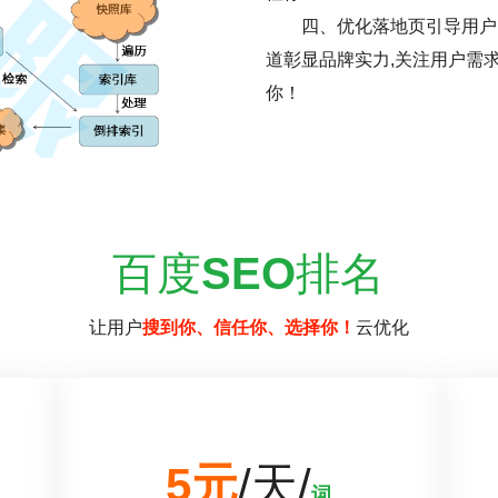
四、优化落地页引导用户
道彰显品牌实力,关注用户需
你！
百度
SEO
排名
让用户
搜到你、信任你、选择你！
云优化
5元
/天/
词