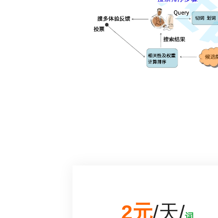
2元
/天/
词