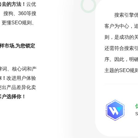
出去的方法！
云优
、搜狗、360等搜
一项持续且精细化的工作，而非一劳永
搜索引擎
更懂SEO规则、
关注行业动态，深入分析数据，并根据
客户为中心，
化策略。云优化坚信，在SEO的旅程
则，是成功的
样市场,为您锁定
或缺的驱动力。只有持之以恒地投入努
还需符合搜索
能在激烈的网络环境中脱颖而出，取得
序。因此，明
牌词、核心词和产
名。
主题的SEO规
你！
改进用户体验
突出产品差异化卖
客户选择你！
( 推荐指数5颗星 )