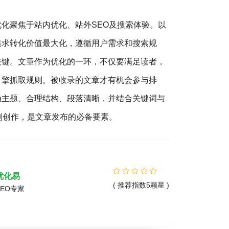
优化聚焦于站内优化、站外SEO及搜索体验。以
搜
追求转化价值最大化，遵循用户需求和搜索规
销（S
关键。文章作为优化的一环，不仅要满足读者，
营销的
引擎抓取规则。被收录的文章才有机会参与排
客户，
确主题、合理结构、段落清晰，并结合关键词与
360
则创作，是文章发布的必备要素。
您营销
精准的
优化易
( 推荐指数5颗星 )
SEO专家