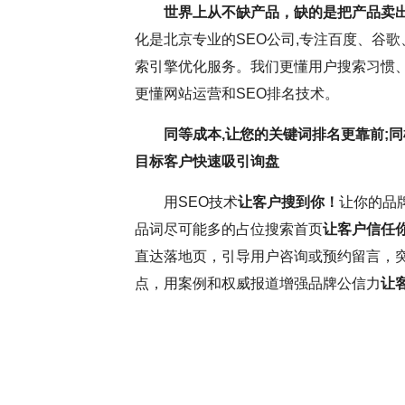
世界上从不缺产品，缺的是把产品卖
化是北京专业的SEO公司,专注百度、谷歌
持疑，但云优化认为，这更多与网
SEO网站优化是
索引擎优化服务。我们更懂用户搜索习惯、
名虽受多因素影响，但正确思维和
逸。它要求优化师密切
更懂网站运营和SEO排名技术。
前，深入分析并调整SEO，确保
这些洞察不断调整和优
同等成本,让您的关键词排名更靠前;同
和搜索引擎规则，可提升网站转
中，耐心和毅力是不可
目标客户快速吸引询盘
略将助力网站取得更好效果。
力，不断优化网站，才
用SEO技术
让客户搜到你！
让你的品
更为优异的搜索引擎排
品词尽可能多的占位搜索首页
让客户信任
直达落地页，引导用户咨询或预约留言，
点，用案例和权威报道增强品牌公信力
让
( 推荐指数5颗星 )
云优化
SEO大咖