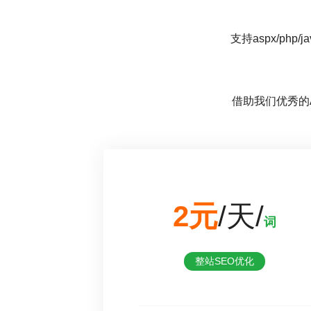
支持aspx/p
借助我们优秀的A
2元
/天/
词
整站SEO优化