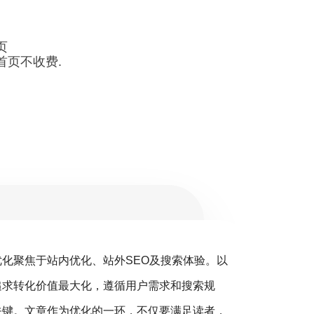
页
首页不收费.
优化聚焦于站内优化、站外SEO及搜索体验。以
搜
追求转化价值最大化，遵循用户需求和搜索规
销（S
关键。文章作为优化的一环，不仅要满足读者，
营销的