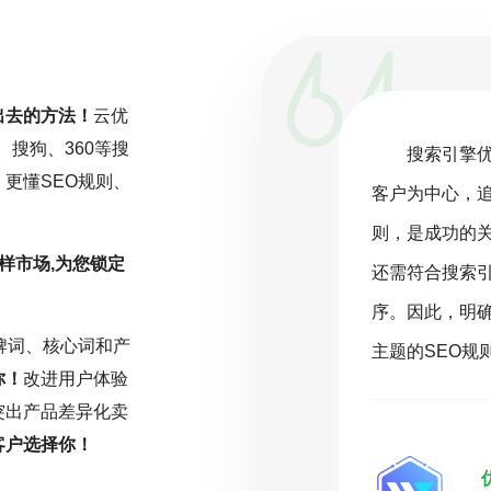
出去的方法！
云优
、搜狗、360等搜
一项持续且精细化的工作，而非一劳永
搜索引擎
更懂SEO规则、
关注行业动态，深入分析数据，并根据
客户为中心，
化策略。云优化坚信，在SEO的旅程
则，是成功的
样市场,为您锁定
或缺的驱动力。只有持之以恒地投入努
还需符合搜索
能在激烈的网络环境中脱颖而出，取得
序。因此，明
牌词、核心词和产
名。
主题的SEO规
你！
改进用户体验
突出产品差异化卖
客户选择你！