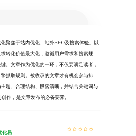
优化聚焦于站内优化、站外SEO及搜索体验。以
搜
追求转化价值最大化，遵循用户需求和搜索规
销（S
关键。文章作为优化的一环，不仅要满足读者，
营销的
引擎抓取规则。被收录的文章才有机会参与排
客户，
确主题、合理结构、段落清晰，并结合关键词与
360
则创作，是文章发布的必备要素。
您营销
精准的
优化易