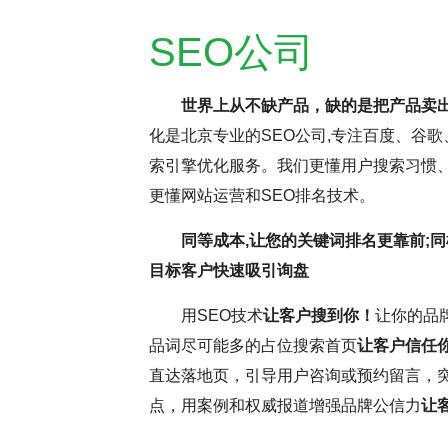
SEO公司
世界上从不缺产品，缺的是把产品卖
化是北京专业的SEO公司,专注百度、谷歌
持疑，但云优化认为，这更多与网
SEO网站优化是
索引擎优化服务。我们更懂用户搜索习惯、
名虽受多因素影响，但正确思维和
逸。它要求优化师密切
更懂网站运营和SEO排名技术。
前，深入分析并调整SEO，确保
这些洞察不断调整和优
同等成本,让您的关键词排名更靠前;同
和搜索引擎规则，可提升网站转
中，耐心和毅力是不可
目标客户快速吸引询盘
略将助力网站取得更好效果。
力，不断优化网站，才
用SEO技术
让客户搜到你！
让你的品
更为优异的搜索引擎排
品词尽可能多的占位搜索首页
让客户信任
直达落地页，引导用户咨询或预约留言，
点，用案例和权威报道增强品牌公信力
让
( 推荐指数5颗星 )
云优化