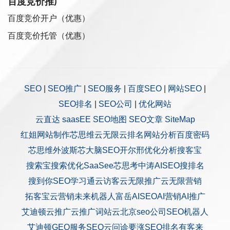
百度竞价推广
百度竞价开户（优惠）
百度竞价托管（优惠）
SEO
|
SEO推广
|
SEO服务
|
百度SEO
|
网站SEO
|
SEO排名
|
SEO公司
|
优化网站
云直达
saasEE
SEO地图
SEO文章
SiteMap
红姐网站制作
芯思维
云无限
云排名
网站分析
百度密码
芯思维
外波斯
芯大脑SEO
开尔邢
优化分析
搜客宝
搜索宝
搜索优化
SaaSee
芯思考
中涛AISEO
搜排名
搜到你
SEO学习通
云访客
云无限推广
云无限营销
拓客宝
云营销
未来机器人
富岳AISEO
AI营销
AI推广
艾迪顿
云推广
云推广
词站云
北京seo公司
SEO机器人
艾迪顿GEO服务
SEO云问诊
要涨SEO排名
有客来