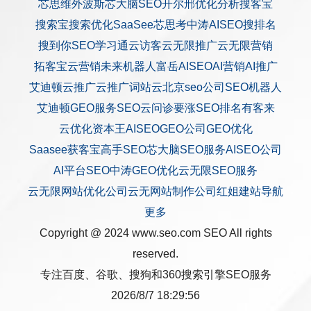
芯思维
外波斯
芯大脑SEO
开尔邢
优化分析
搜客宝
搜索宝
搜索优化
SaaSee
芯思考
中涛AISEO
搜排名
搜到你
SEO学习通
云访客
云无限推广
云无限营销
拓客宝
云营销
未来机器人
富岳AISEO
AI营销
AI推广
艾迪顿
云推广
云推广
词站云
北京seo公司
SEO机器人
艾迪顿GEO服务
SEO云问诊
要涨SEO排名
有客来
云优化
资本王
AISEO
GEO公司
GEO优化
Saasee获客宝
高手SEO
芯大脑SEO服务
AISEO公司
AI平台SEO
中涛GEO优化
云无限SEO服务
云无限网站优化公司
云无网站制作公司
红姐建站
导航
更多
Copyright @ 2024 www.seo.com
SEO
All rights
reserved.
专注百度、谷歌、搜狗和360搜索引擎SEO服务
2026/8/7 18:29:56