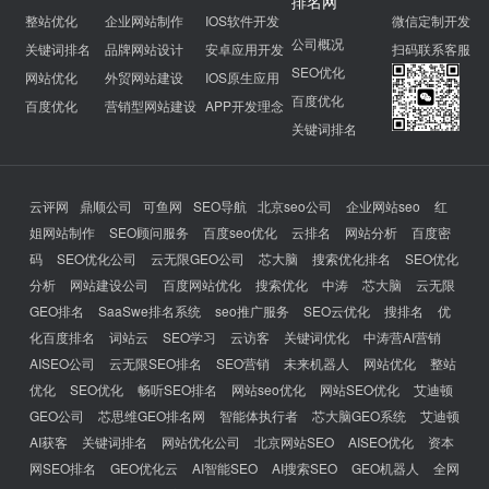
排名网
整站优化
企业网站制作
IOS软件开发
微信定制开发
公司概况
关键词排名
品牌网站设计
安卓应用开发
扫码联系客服
SEO优化
网站优化
外贸网站建设
IOS原生应用
百度优化
百度优化
营销型网站建设
APP开发理念
关键词排名
云评网
鼎顺公司
可鱼网
SEO导航
北京seo公司
企业网站seo
红
姐网站制作
SEO顾问服务
百度seo优化
云排名
网站分析
百度密
码
SEO优化公司
云无限GEO公司
芯大脑
搜索优化排名
SEO优化
分析
网站建设公司
百度网站优化
搜索优化
中涛
芯大脑
云无限
GEO排名
SaaSwe排名系统
seo推广服务
SEO云优化
搜排名
优
化百度排名
词站云
SEO学习
云访客
关键词优化
中涛营AI营销
AISEO公司
云无限SEO排名
SEO营销
未来机器人
网站优化
整站
优化
SEO优化
畅听SEO排名
网站seo优化
网站SEO优化
艾迪顿
GEO公司
芯思维GEO排名网
智能体执行者
芯大脑GEO系统
艾迪顿
AI获客
关键词排名
网站优化公司
北京网站SEO
AISEO优化
资本
网SEO排名
GEO优化云
AI智能SEO
AI搜索SEO
GEO机器人
全网